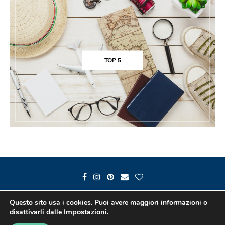
TOP 5
Questo sito usa i cookies. Puoi avere maggiori informazioni o
Impostazioni
.
disattivarli dalle
@2019 - Passaporto e Colori -