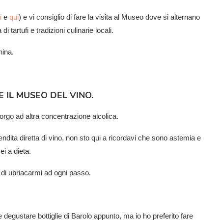
i
e
qui
) e vi consiglio di fare la visita al Museo dove si alternano
i tartufi e tradizioni culinarie locali.
hina.
 IL MUSEO DEL VINO.
borgo ad altra concentrazione alcolica.
dita diretta di vino, non sto qui a ricordavi che sono astemia e
ei a dieta.
o di ubriacarmi ad ogni passo.
egustare bottiglie di Barolo appunto, ma io ho preferito fare