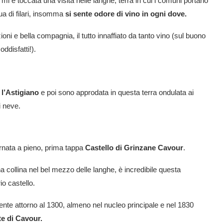
i è toccata una visita nelle langhe, terra in cui i comuni portano
ua di filari, insomma
si sente odore di vino in ogni dove.
ioni e bella compagnia, il tutto innaffiato da tanto vino (sul buono
ddisfatti!).
,
l’Astigiano
e poi sono approdata in questa terra ondulata ai
i neve.
ornata a pieno, prima tappa
Castello di Grinzane Cavour
.
a collina nel bel mezzo delle langhe, è incredibile questa
o castello.
ente attorno al 1300, almeno nel nucleo principale e nel 1830
e di Cavour.