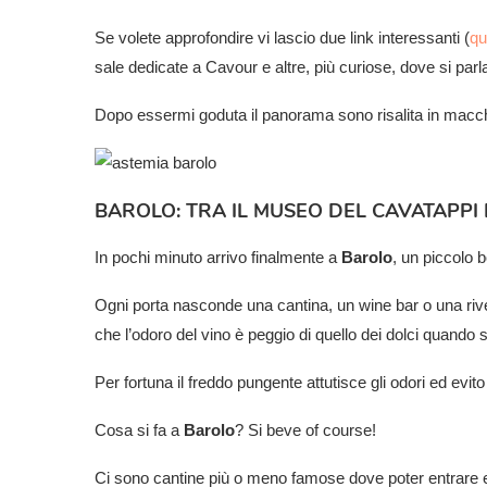
Se volete approfondire vi lascio due link interessanti (
qu
sale dedicate a Cavour e altre, più curiose, dove si parla d
Dopo essermi goduta il panorama sono risalita in macc
BAROLO: TRA IL MUSEO DEL CAVATAPPI E
In pochi minuto arrivo finalmente a
Barolo
, un piccolo 
Ogni porta nasconde una cantina, un wine bar o una riven
che l’odoro del vino è peggio di quello dei dolci quando s
Per fortuna il freddo pungente attutisce gli odori ed evit
Cosa si fa a
Barolo
? Si beve of course!
Ci sono cantine più o meno famose dove poter entrare e d