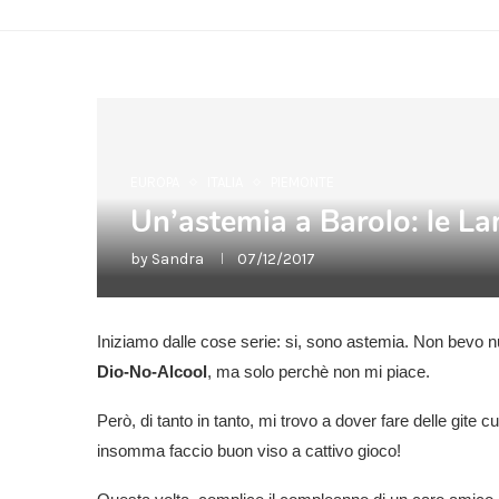
EUROPA
ITALIA
PIEMONTE
Un’astemia a Barolo: le La
by
Sandra
07/12/2017
Iniziamo dalle cose serie: si, sono astemia. Non bevo n
Dio-No-Alcool
, ma solo perchè non mi piace.
Però, di tanto in tanto, mi trovo a dover fare delle gite cu
insomma faccio buon viso a cattivo gioco!