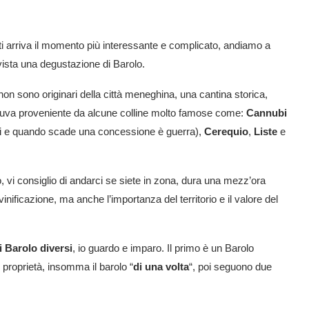
tti arriva il momento più interessante e complicato, andiamo a
evista una degustazione di Barolo.
non sono originari della città meneghina, una cantina storica,
 l’uva proveniente da alcune colline molto famose come:
Cannubi
tori e quando scade una concessione è guerra),
Cerequio
,
Liste
e
vo, vi consiglio di andarci se siete in zona, dura una mezz’ora
vinificazione, ma anche l’importanza del territorio e il valore del
di Barolo diversi
, io guardo e imparo. Il primo è un Barolo
i proprietà, insomma il barolo “
di una volta
“, poi seguono due