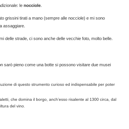
adizionale: le
nocciole
.
ato grissini tirati a mano (sempre alle nocciole) e mi sono
ra assaggiare.
omi delle strade, ci sono anche delle vecchie foto, molto belle.
on sarò pieno come una botte si possono visitare due musei
voluzione di questo strumento curioso ed indispensabile per poter
Faletti, che domina il borgo, anch’esso risalente al 1300 circa, dal
ltura del vino.