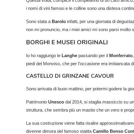
Questa volta, complice il compleanno di un caro amico, m
i nomi di vini famosi e le colline sono una distesa contin
Sono stata a
Barolo
infatti, per una giornata di degustaz
non mi pronuncio, ma i miei amici mi sono parsi molto so
BORGHI E MUSEI ORIGINALI
Io ho raggiungo le
Langhe
passando per il
Monferrato
piedi del Monviso, che per l’occasione era imbiancata d
CASTELLO DI GRINZANE CAVOUR
Sono arrivata di buon mattino, per potermi godere la gi
Patrimonio
Unesco
dal 2014, si staglia massiccio su un
struttura, che sembra più un mastio che un vero e propri
La sua costruzione viene fatta risalire approssimativam
divenne dimora del famoso statita
Camillo Benso Cont