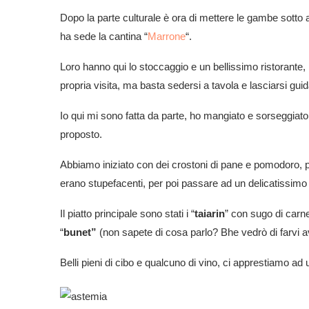
Dopo la parte culturale è ora di mettere le gambe sotto a
ha sede la cantina “
Marrone
“.
Loro hanno qui lo stoccaggio e un bellissimo ristorante,
propria visita, ma basta sedersi a tavola e lasciarsi guid
Io qui mi sono fatta da parte, ho mangiato e sorseggia
proposto.
Abbiamo iniziato con dei crostoni di pane e pomodoro, po
erano stupefacenti, per poi passare ad un delicatissimo 
Il piatto principale sono stati i “
taiarin
” con sugo di carne
“
bunet”
(non sapete di cosa parlo? Bhe vedrò di farvi ave
Belli pieni di cibo e qualcuno di vino, ci apprestiamo a