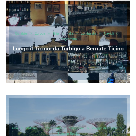
Ciclabile
Europa
Gita
Italia
Lombardia
Navigli
Programma
Lungo il Ticino: da Turbigo a Bernate Ticino
Asia
Malesia
Programma
Singapore
Viaggio di gruppo
Zaino in Spalla