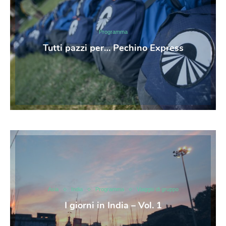
Programma
Tutti pazzi per… Pechino Express
Asia
India
Programma
Viaggio di gruppo
I giorni in India – Vol. 1