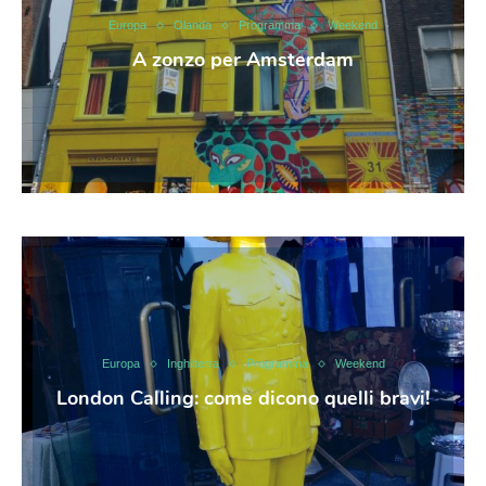
Europa
Olanda
Programma
Weekend
A zonzo per Amsterdam
Europa
Inghilterra
Programma
Weekend
London Calling: come dicono quelli bravi!