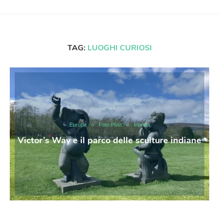
TAG:
LUOGHI CURIOSI
Europa
Foto Post
Irlanda
Victor’s Way e il parco delle sculture indiane