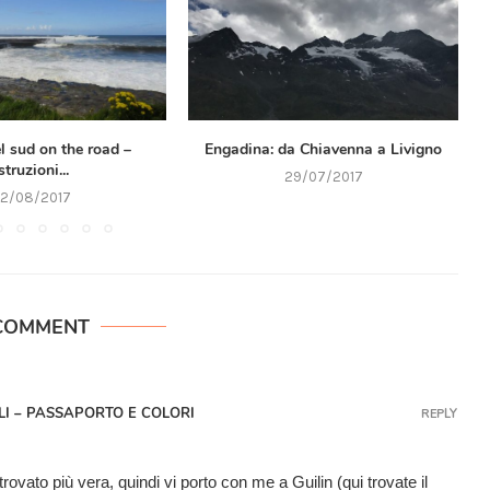
el sud on the road –
Engadina: da Chiavenna a Livigno
struzioni...
29/07/2017
2/08/2017
COMMENT
LI – PASSAPORTO E COLORI
REPLY
rovato più vera, quindi vi porto con me a Guilin (qui trovate il