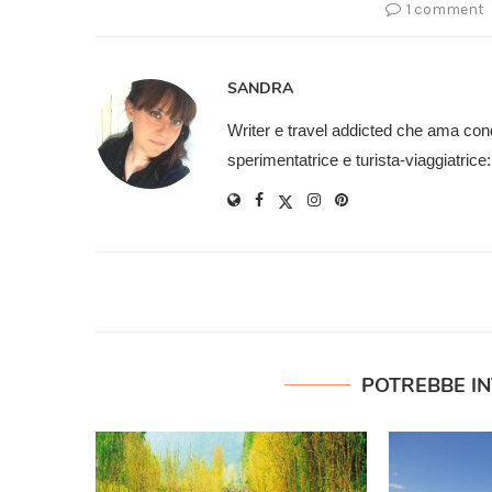
1 comment
SANDRA
Writer e travel addicted che ama cond
sperimentatrice e turista-viaggiatric
POTREBBE I