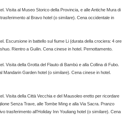
l. Visita al Museo Storico della Provincia, e alle Antiche Mura di
 trasferimento al Bravo hotel (o similare). Cena occidentale in
. Escursione in battello sul fiume Li (durata della crociera: 4 ore
ngshuo. Rientro a Guilin. Cena cinese in hotel. Pernottamento.
. Visita della Grotta del Flauto di Bambù e alla Collina di Fubo.
l Mandarin Garden hotel (o similare). Cena cinese in hotel.
l. Visita della Città Vecchia e del Mausoleo eretto per ricordare
glione Senza Trave, alle Tombe Ming e alla Via Sacra. Pranzo
ivo trasferimento all’Holiday Inn Youliang hotel (o similare). Cena