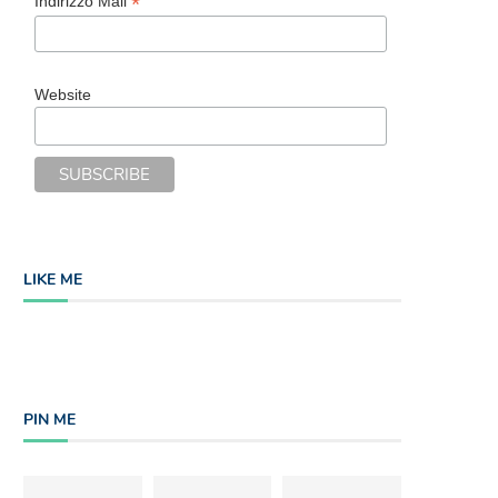
*
Indirizzo Mail
Website
Vienna e le sue bellezze asburgiche
Romania on the road: sulle 
Dracula
15/07/2017
15/07/2017
LIKE ME
PIN ME