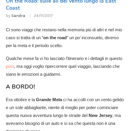
On the Road: sulle ali del vento lungo la East
Coast
by
Sandra
24/11/2017
Ci sono viaggi che restano nella memoria più di altri e nel mio
caso si tratta di un “
on the road
” un po’ inconsueto, diverso
per la meta e il periodo scelto.
Qualche mese fa vi ho lasciato l’itinerario e i dettagli in questo
post
, ma oggi voglio ripercorrere quel viaggio, lasciando che
siano le emozioni a guidarmi.
A BORDO!
Era ottobre e la
Grande Mela
ci ha accolti con un vento gelido
e un sole abbagliante, niente di meglio per poter cominciare
questa nuova avventura lungo le strade del
New Jersey
, ma
avevamo bisogno di un auto e si sa che questa non è una