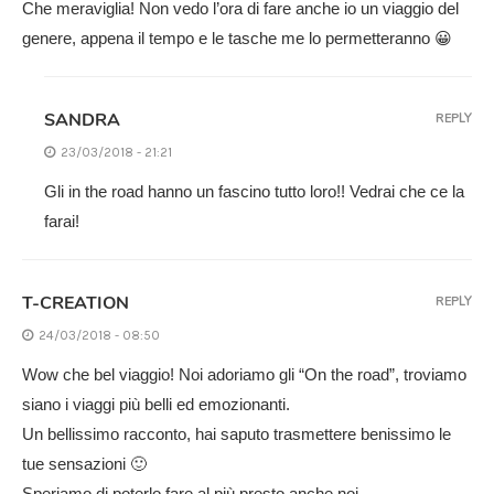
Che meraviglia! Non vedo l’ora di fare anche io un viaggio del
genere, appena il tempo e le tasche me lo permetteranno 😀
SANDRA
REPLY
23/03/2018 - 21:21
Gli in the road hanno un fascino tutto loro!! Vedrai che ce la
farai!
T-CREATION
REPLY
24/03/2018 - 08:50
Wow che bel viaggio! Noi adoriamo gli “On the road”, troviamo
siano i viaggi più belli ed emozionanti.
Un bellissimo racconto, hai saputo trasmettere benissimo le
tue sensazioni 🙂
Speriamo di poterlo fare al più presto anche noi.