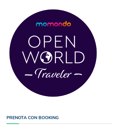
PRENOTA CON BOOKING
Cosa ha fatto per me l’Irlanda: vivere
Anno vecchio addio! Anno
solo...
pensaci tu.
10/03/2018
01/01/2018