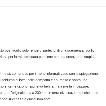
to post voglio solo rendervi partecipi di una scemenza, voglio
rlarvi per la mia smodata passione per una cosa, tanto stupida,
o me si, comunque per i meno informati vado con la spiegazione:
i schiuma di latte, bella compatta e spumosa e sopra una
ino enorme dicono i più, e va beh, a ma a me fa impazzire,
stare l’originale, sta a 200 km, in terra elvetica, loro si che sono
vrebbe successo e quindi non apre.