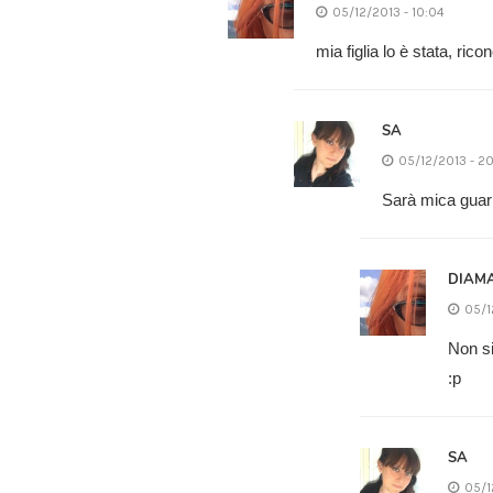
05/12/2013 - 10:04
mia figlia lo è stata, ric
SA
05/12/2013 - 20
Sarà mica guari
DIAM
05/1
Non si
:p
SA
05/1