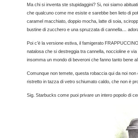
Ma chi si inventa ste stupidaggini? Si, noi siamo abituati
che qualcuno come me esiste e sarebbe ben lieto di poter
caramel macchiato, doppio mocha, latte di soia, sciropp
bustine di zucchero e una spruzzata di cannella… adora
Poi c’è la versione estiva, il famigerato FRAPPUCCINO
natalosa che si destreggia tra cannella, noccioline e vi
insomma un mondo di beveroni che fanno tanto bene al 
Comunque non temete, questa robaccia qui da noi non es
ristretto in tazza di vetro schiumato caldo, che non è pr
Sig. Starbucks come puoi privare un intero popolo di certe