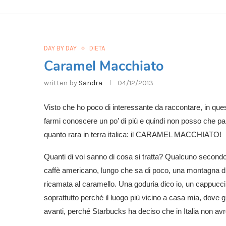
DAY BY DAY
DIETA
Caramel Macchiato
written by
Sandra
04/12/2013
Visto che ho poco di interessante da raccontare, in ques
farmi conoscere un po’ di più e quindi non posso che pa
quanto rara in terra italica: il CARAMEL MACCHIATO!
Quanti di voi sanno di cosa si tratta? Qualcuno second
caffè americano, lungo che sa di poco, una montagna d
ricamata al caramello. Una goduria dico io, un cappucc
soprattutto perché il luogo più vicino a casa mia, dove gu
avanti, perché Starbucks ha deciso che in Italia non a