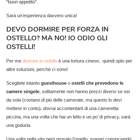
“buon appetito”.
Sarà un’esperienza davvero unica!
DEVO DORMIRE PER FORZA IN
OSTELLO? MA NO! IO ODIO GLI
OSTELLI!
Per me
dormire in ostello
è una tortura cinese, quindi opto per
altre soluzioni, perché ci sono!
Scegliete intanto
guesthouse
o
ostelli che prevedono le
camere singole
, solitamente non hanno prezzi diversi se sei
da sola (costano di più delle camerate, ma questo lo devi
mettere in conto), dovrai accontentarti di una cameretta
piccina, ma una volta che hai un letto e un po’ di privacy, sarà
una goduria.
Una volta nella vita però provalo l’ostello, magari cominciando