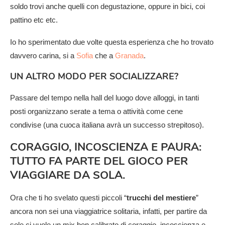
soldo trovi anche quelli con degustazione, oppure in bici, coi
pattino etc etc.
Io ho sperimentato due volte questa esperienza che ho trovato
davvero carina, si a
Sofia
che a
Granada
.
UN ALTRO MODO PER SOCIALIZZARE?
Passare del tempo nella hall del luogo dove alloggi, in tanti
posti organizzano serate a tema o attività come cene
condivise (una cuoca italiana avrà un successo strepitoso).
CORAGGIO, INCOSCIENZA E PAURA:
TUTTO FA PARTE DEL GIOCO PER
VIAGGIARE DA SOLA.
Ora che ti ho svelato questi piccoli “
trucchi del mestiere
”
ancora non sei una viaggiatrice solitaria, infatti, per partire da
sole ci vuole un mix ben calibrato di coraggio, incoscienza e