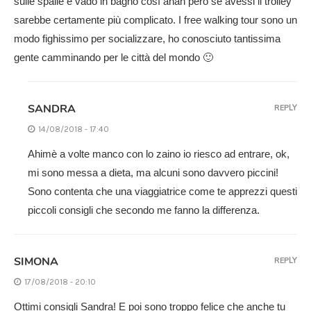
sulle spalle e vado in bagno così ahah però se avessi il trolley
sarebbe certamente più complicato. I free walking tour sono un
modo fighissimo per socializzare, ho conosciuto tantissima
gente camminando per le città del mondo 🙂
SANDRA
REPLY
14/08/2018 - 17:40
Ahimè a volte manco con lo zaino io riesco ad entrare, ok,
mi sono messa a dieta, ma alcuni sono davvero piccini!
Sono contenta che una viaggiatrice come te apprezzi questi
piccoli consigli che secondo me fanno la differenza.
SIMONA
REPLY
17/08/2018 - 20:10
Ottimi consigli Sandra! E poi sono troppo felice che anche tu