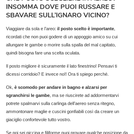
INSOMMA DOVE PUOI RUSSARE E
SBAVARE SULL’IGNARO VICINO?
Viaggiare da sola e l’areo:
il posto scelto è importante
,
ricordati che non puoi godere di un appoggio amico su cui
allungare le gambe o morire sulla spalla del mal capitato,
quindi bisogna fare una scelta oculata.
Il posto migliore è sicuramente il lato finestrino! Pensavi ti
dicessi corridoio? E invece no!! Ora ti spiego perché.
Ok,
è scomodo per andare in bagno e alzarsi per
sgranchirsi le gambe
, ma se riuscirete ad addormentarvi
potrete spalmarvi sulla carlinga dell’aereo senza ritegno,
ammontonare maglie e cuscini gonfiabili così da creare un
giaciglio confortevole tutto vostro.
Se poi sei piccina e filiforme puoi provare qualche posizione da