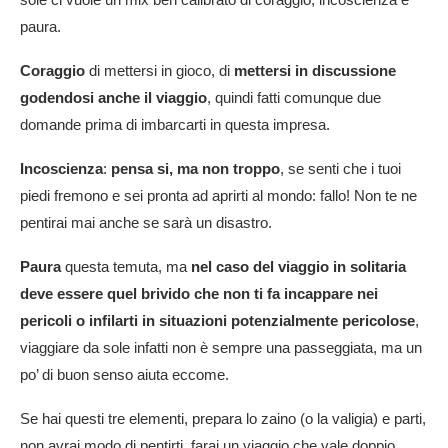
paura.
Coraggio
di mettersi in gioco, di
mettersi in discussione
godendosi anche il viaggio
, quindi fatti comunque due
domande prima di imbarcarti in questa impresa.
Incoscienza
:
pensa si, ma non troppo
, se senti che i tuoi
piedi fremono e sei pronta ad aprirti al mondo: fallo! Non te ne
pentirai mai anche se sarà un disastro.
Paura
questa temuta, ma
nel caso del viaggio in solitaria
deve essere quel brivido che non ti fa incappare nei
pericoli o infilarti in situazioni potenzialmente pericolose
,
viaggiare da sole infatti non è sempre una passeggiata, ma un
po’ di buon senso aiuta eccome.
Se hai questi tre elementi, prepara lo zaino (o la valigia) e parti,
non avrai modo di pentirti, farai un viaggio che vale doppio